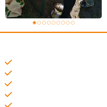
Kompetenz
Praxisnähe
Respekt
Selbstständigkeit
Toleranz