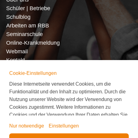
Schüler | Betriebe
Schulblog
Arbeiten am RBB
Seminarschule
Online-Krankmeldung
Webmail
Kontakt
Cookie-Einstellungen
Diese Internetseite verwendet Cookies, um die
Funktionalität und den Inhalt zu optimieren. Durch die
Nutzung unserer Website wird der Verwendung von
Impressum
|
Datenschutz
|
Cookies
|
Cookies zugestimmt. Weitere Informationen zu
Barrierefreiheit
Cookies und der Verwendung Ihrer Daten erhalten Sie
©Schmoock Design 2023
in unserer
Datenschutzerklärung
.
Nur notwendige
Einstellungen